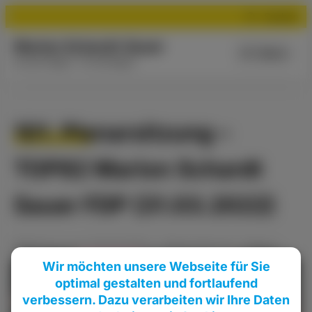
Suchen
Marion Schardt-Sauer
Menü
Aus der Region - für die Region
101. Plenarsitzung –
TOP82 Marion Schardt
Sauer FDP (31.03.2022)
Meldung
vom
04.04.2022
•
Plenarsitzung
,
Videos
Wir möchten unsere Webseite für Sie
optimal gestalten und fortlaufend
verbessern. Dazu verarbeiten wir Ihre Daten