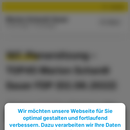
Suchen
Marion Schardt-Sauer
Menü
Aus der Region - für die Region
107. Plenarsitzung –
TOP45 Marion Schardt
Sauer FDP (02.06.2022)
Meldung
vom
03.06.2022
•
Plenarsitzung
,
Videos
Wir möchten unsere Webseite für Sie
optimal gestalten und fortlaufend
verbessern. Dazu verarbeiten wir Ihre Daten