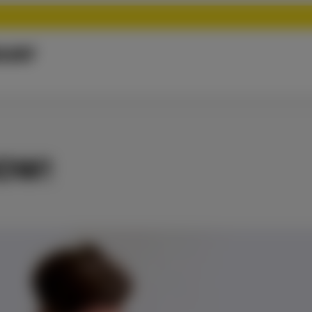
uer
NOW!