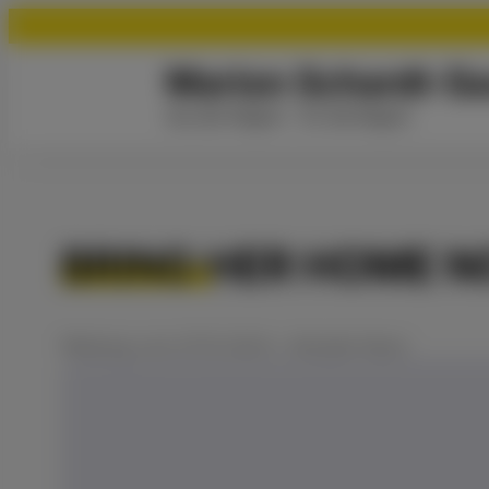
Marion Schardt-Sa
Aus der Region - für die Region
BRING HER HOME 
Meldung
vom
07.10.2024
•
Aktuelle News