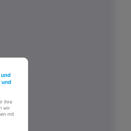
 und
n und
r Ihre
n wir
hen mit