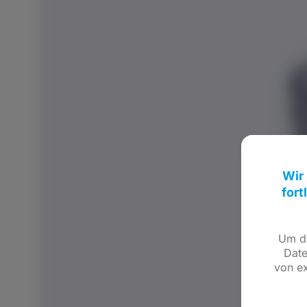
Wir
fort
Um de
Date
von ex