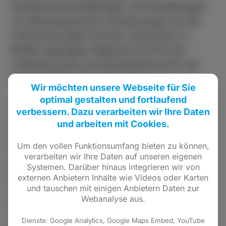
Krankenhausschließungen und Schließungen
von Rettungswachen Auswirkungen auf die
Luftrettung haben könnten. Besonders in
ländlich geprägten Regionen komme der
Luftrettung eine zentrale Bedeutung für die
notfallmedizinische Versorgung zu.
Wir möchten unsere Webseite für Sie
optimal gestalten und fortlaufend
„Gerade im Landkreis Limburg-Weilburg sind
verbessern. Dazu verarbeiten wir Ihre Daten
schnelle Rettungswege von entscheidender
und arbeiten mit Cookies.
Bedeutung. Wenn Rettungswagen
Um den vollen Funktionsumfang bieten zu können,
beispielsweise längere Anfahrtszeiten haben,
verarbeiten wir Ihre Daten auf unseren eigenen
gewinnt die Luftrettung zusätzlich an
Systemen. Darüber hinaus integrieren wir von
Bedeutung. Eine verlässliche Versorgung darf
externen Anbietern Inhalte wie Videos oder Karten
und tauschen mit einigen Anbietern Daten zur
nicht vom Wohnort abhängen“, erklärt die FDP-
Webanalyse aus.
Politikerin.
Dienste: Google Analytics, Google Maps Embed, YouTube