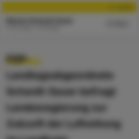
Suchen
Marion Schardt-Sauer
Menü
Aus der Region - für die Region
FDP-
Landtagsabgeordnete
Schardt-Sauer befragt
Landesregierung zur
Zukunft der Luftrettung