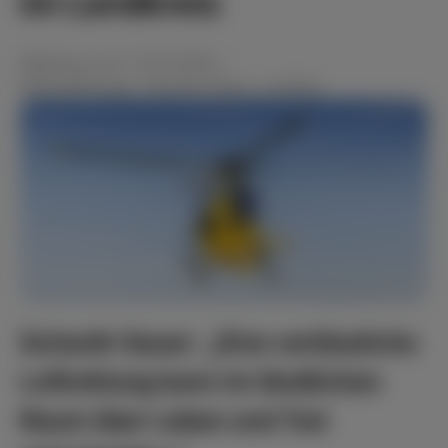
im Landkreis
Meldung
vom
11.05.2026
•
#kleineAnfrage
,
Aktuelle News
,
Landtag
Schardt-Sauer: „Eine verlässliche
Luftrettung kann im ländlichen
Raum über Leben und Tod