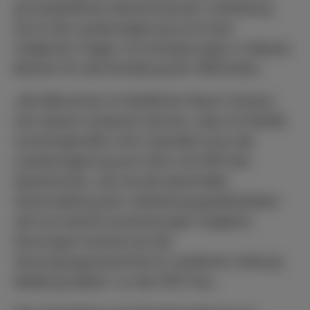
grundsätzlichen Bewertung der Luftrettung
durch die Landesregierung und nach
möglichen Folgen von Einsparungen in diesem
Bereich für die Einhaltung der Hilfsfristen.
„Die Menschen im ländlichen Raum müssen
sich darauf verlassen können, dass im Notfall
schnell geholfen wird. Deshalb muss die
Landesregierung aus CDU und SPD klar
beantworten, wie sie die dauerhafte
Sicherstellung der Luftrettung gewährleisten
will und welche Auswirkungen mögliche
Kürzungen konkret auf die
Versorgungssicherheit im Landkreis Limburg-
Weilburg hätten“, so die FDP-Frau.