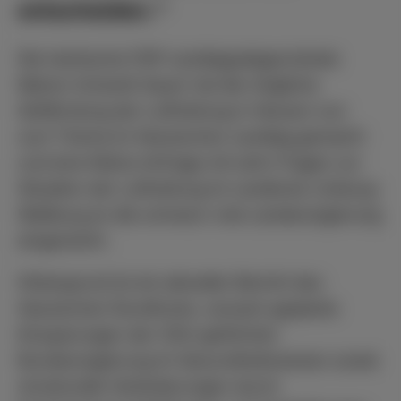
entscheiden.“
Die heimische FDP-Landtagsabgeordnete
Marion Schardt-Sauer hat die mögliche
Gefährdung der Luftrettung in Hessen nun
zum Thema im Hessischen Landtag gemacht
und eine Kleine Anfrage mit zehn Fragen zur
Situation der Luftrettung im Landkreis Limburg-
Weilburg an die schwarz-rote Landesregierung
eingereicht.
Hintergrund ist ein aktueller Bericht des
Hessischen Rundfunks, wonach geplante
Einsparungen der CDU-geführten
Bundesregierung im Gesundheitswesen sowie
strukturelle Veränderungen durch