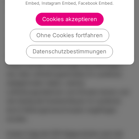
Mit ihrer Anfrage will Schardt-Sauer unter
Embed, Instagram Embed, Facebook Embed.
anderem erfahren, wie häufig die gesetzlich
Cookies akzeptieren
vorgeschriebenen Hilfsfristen im Landkreis
Limburg-Weilburg in den Jahren 2024 und
Ohne Cookies fortfahren
2025 eingehalten wurden und in wie vielen
Fällen dies nur durch den Einsatz von
Datenschutzbestimmungen
Rettungshubschraubern möglich war. Darüber
hinaus soll die Landesregierung offenlegen,
wie viele Luftrettungseinsätze im Landkreis
stattgefunden haben, welche
Luftrettungsstationen zum Einsatz kamen und
wie häufig die Krankenhäuser im Landkreis
durch Rettungshubschrauber angeflogen
wurden.
Zudem fragt die FDP-Abgeordnete nach der