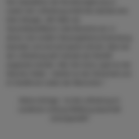
Den Sparplänen der Bundesregierung zu
Lasten der Luftrettung erteilt die Liberale eine
klare Absage: „Mir fallen als
Haushaltspolitikerin viele Bereiche ein, in
denen man endlich Steuergeldverschwendung
beenden und sinnvoll sparen könnte. Aber bei
der Luftrettung darf niemals der Rotstift
angesetzt werden. Wer hier kürzt, spart an der
falschen Stelle – nämlich an der Sicherheit und
im Zweifel am Leben der Menschen.“
Kleine Anfrage – Ist die Luftrettung im
Landkreis Limburg-Weilburg dauerhaft
sichergestellt?