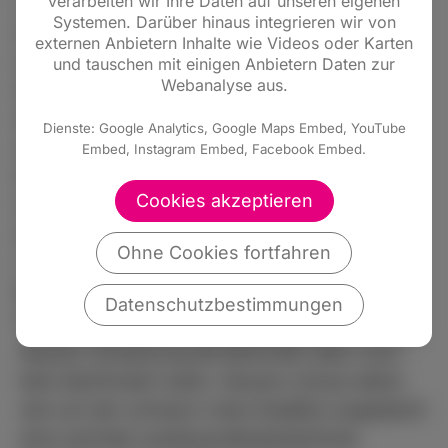
verarbeiten wir Ihre Daten auf unseren eigenen
(…) Die Vereinigung der hessischen
Systemen. Darüber hinaus integrieren wir von
Unternehmerverbände (VhU) ruft die
externen Anbietern Inhalte wie Videos oder Karten
Landesregierung unterdessen zu größeren
und tauschen mit einigen Anbietern Daten zur
Webanalyse aus.
Anstrengungen auf, um Fachkräfte aus dem
Ausland nach Hessen zu locken. In einem
Dienste: Google Analytics, Google Maps Embed, YouTube
neuen Positionspapier der VhU zur
Embed, Instagram Embed, Facebook Embed.
Fachkräfteeinwanderung heißt es, diese sei
Cookies akzeptieren
notwendig, damit hessische Betriebe ihre
ausgeschriebenen Stellen besetzen könnten.
Ohne Cookies fortfahren
(…) Ausdrücklich lobt die VhU dabei die
Bundesregierung aus SPD, Grünen und FDP
Datenschutzbestimmungen
für ihr Fachkräfteeinwanderungsgesetz, mit
dessen Umsetzung die Behörden aber noch
teils überfordert seien. Hessen müsse daher
wie von der schwarz-roten Koalition angedacht
eine zentrale Landesausländerbehörde