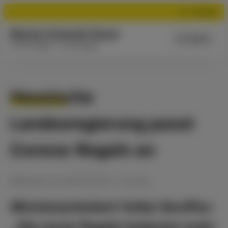
Suchen
Marion Schardt-Sauer
Menü
Aus der Region - für die Region
Hessische
Landesregierung passt
Corona-Regeln an
Meldung
vom
29.03.2022
•
Corona
Ministerpräsident Volker Bouffier:
„Die neuen Regeln bedeuten mehr