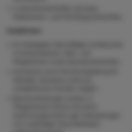
in Sammelunterkünften wie bspw.
Obdachlosen- und Flüchtlingsunterkünften.
Testpflichten:
für Arbeitgeber, Beschäftigte und Besucher
in Krankenhäusern, Alten- und
Pflegeheimen sowie Sammelunterkünften.
Ausnahmen durch Einrichtungsleitung für
Geimpfte, Genesene sowie aus
sozialethischen Gründen möglich.
Bewohnertestungen (insbes. in
Pflegeheimen) können bei einem
Ausbruchsgeschehen ggf. anlassbezogen
vom zuständigen Gesundheitsamt