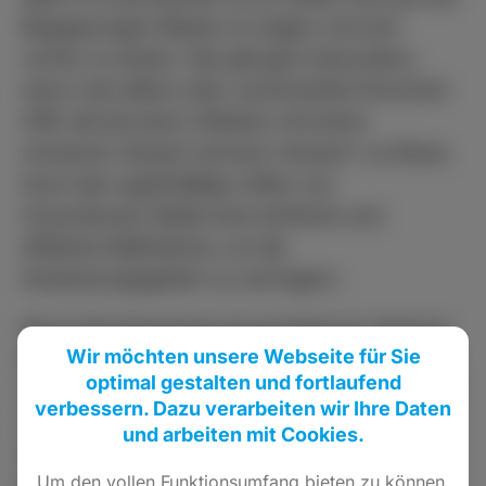
Begegnungen Maske zu tragen und sich
vorher zu testen. Das gilt ganz besonders,
wenn man ältere oder vorerkrankte Personen
trifft, die bei einer Infektion mit einem
schweren Verlauf rechnen müssen“, so Klose.
Auch das regelmäßige Lüften von
Innenräumen bleibe eine einfache und
effektive Maßnahme, um die
Ansteckungsgefahr zu verringern.
Die im Bundesgesetz beschriebenen Hotspot-
Wir möchten unsere Webseite für Sie
Regelungen sind nach Auffassung der
optimal gestalten und fortlaufend
Landesregierung derzeit nicht umsetzbar. „Die
verbessern. Dazu verarbeiten wir Ihre Daten
Vorgaben sind so hoch bzw. diffus, dass sie
und arbeiten mit Cookies.
faktisch ins Leere laufen. Eine rechtssichere
Um den vollen Funktionsumfang bieten zu können,