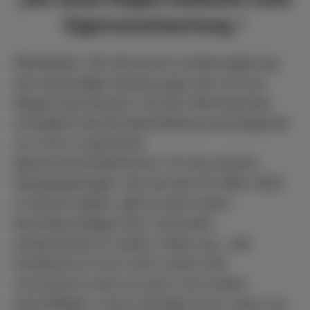
Eigenverantwortung.“
Wiesbaden. Die Hessische Landesregierung
hat notwendige Anpassungen der Corona-
Regeln beschlossen. Ab dem Wochenende
ermöglicht das Bundesinfektionsschutzgesetz
nur noch so genannte
Basisschutzmaßnahmen. Für die meisten
Übergangsregeln, die seit dem 19. März 2022
in Hessen gelten, gibt es dann keine
Rechtsgrundlage mehr. Sie laufen
entsprechend in weiten Teilen aus. „Die
Pandemie ist noch nicht vorbei. Das
Coronavirus wird uns auch noch weiter
beschäftigen. Umso wichtiger ist es, dass nun