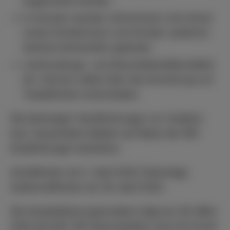
angeordnet werden.
In Schulen werden Lehrerinnen und Lehrer
sowie Schülerinnen und Schüler weiterhin
dreimal wöchentlich getestet.
Justizvollzugs- und Abschiebehaftanstalten
etc. können selbst über die Anordnung von
Testpflichten entscheiden.
Die bisherigen Verpflichtungen zur Isolation
bzw. Quarantäne bleiben auf Basis der RKI-
Empfehlungen bestehen.
Inkrafttreten am 2. April 2022 (Samstag).
Außerkrafttreten am 29. April 2022.
Die Hospitalisierungsinzidenz liegt am 28. März
2022 bei 6,61; 181 Intensivbetten sind mit Covid-