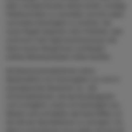
jeder und jede Einzelne darauf achtet, unnötige
Infektionsrisiken zu vermeiden und sich selbst
und andere bestmöglich zu schützen. Die
neuen Regeln bedeuten mehr Freiheiten, aber
somit auch mehr Eigenverantwortung in der
Hand unserer Bürgerinnen und Bürger“,
erklärte Ministerpräsident Volker Bouffier.
Die Basisschutzmaßnahmen sehen
Maskenpflicht und Testvorgaben nur noch in
eng begrenzten Bereichen vor. „Die
Schutzmaßnahmen, die das Bundesgesetz
noch ermöglicht, nutzen wir bestmöglich aus.
Masken sind und bleiben das beste Mittel, um
die Zahl der Neuinfektionen zu verringern: Vor
allem in Innenräumen ist es weiter sinnvoll, bei