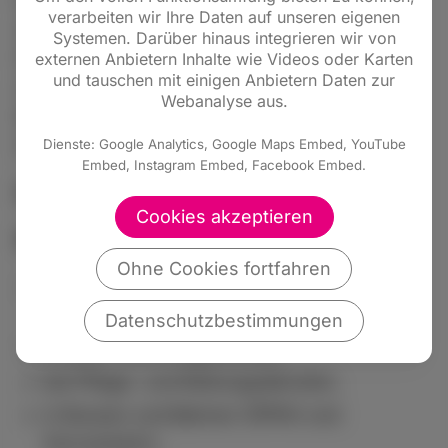
Regelung ist nicht möglich. Wir beobachten
verarbeiten wir Ihre Daten auf unseren eigenen
deshalb intensiv den weiteren Verlauf der
Systemen. Darüber hinaus integrieren wir von
Pandemie, um soweit möglich und notwendig
externen Anbietern Inhalte wie Videos oder Karten
und tauschen mit einigen Anbietern Daten zur
weitere Regelungen zu treffen“, so der
Webanalyse aus.
Ministerpräsident und der
Gesundheitsminister.
Dienste: Google Analytics, Google Maps Embed, YouTube
Embed, Instagram Embed, Facebook Embed.
Folgendes gilt in Hessen ab dem 2. April:
Cookies akzeptieren
Maskenpflicht:
Ohne Cookies fortfahren
in Arztpraxen und Krankenhäusern (nicht
für stationäre Krankenhauspatienten),
Datenschutzbestimmungen
in Alten- und Pflegeheimen,
bei Pflege- und Rettungsdiensten,
in Bussen und Bahnen (ÖPNV und
Fernverkehr),