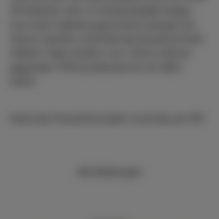
19-Patienten (inkl. 12 Verdachtsfälle) belegt.
Auch beim Infektionsgeschehen bewegt sich
Hessen deutlich unterhalb des Bundesschnitts
(Sieben-Tage-Inzidenz von 1.533 in Hessen
gegenüber 1700 bundesweit am 28. März
2022).
Anbei die Presseinformation nochmals als PDF
Alle Meldungen