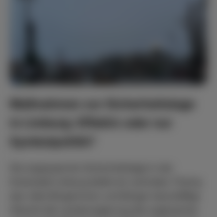
Maßnahmen zur Sicherheitslage
in Limburg: Effektiv oder nur
Symbolpo
litik?
Die angespannte Sicherheitslage in der
Kreisstadt Limburg bleibt ein zentrales Thema,
das viele Bürgerinnen und Bürger beschäftigt.
Obwohl die Landesregierung die sogenannte