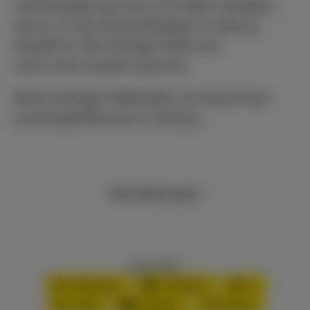
Landesregierung muss mit Fakten darlegen,
wie es um die Sicherheitslage in Limburg
bestellt ist.“Die Anfrage findet sich
unter
www.schardt-sauer.de
Kleine Anfrage: Effektivität und Zukunft der
Innenstadtoffensive in Limburg
Alle Meldungen
Inhalt teilen:
WhatsApp
Facebook
X
XING
LinkedIn
PDF-Datei