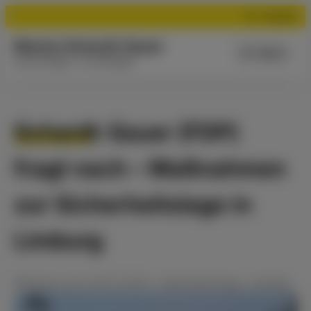
Suchen
Marion Schardt-Sauer
Menü
Aus der Region - für die Region
Schardt-Sauer (FDP)
fragt nach – Maßnahmen
zur Sicherheitslage in
Limburg
Meldung
vom
28.01.2025
•
#kleineAnfrage
,
Landtag