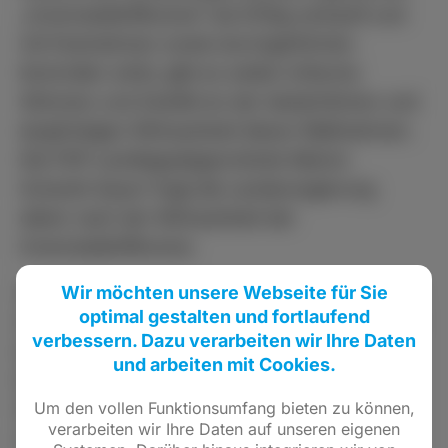
„Innenstadtoffensive“ als Erfolg verkauft und
mit Festnahmen sowie durchgeführten
Kontrollen wirbt, gibt es weiter kritische
Stimmen und Zweifel an der tatsächlichen und
langfristigen Wirksamkeit dieser Maßnahmen.
Die FDP-Landtagsabgeordnete Marion
Schardt-Sauer fragt die Landesregierung
daher nach der Wirksamkeit der
Innenstadtoffensive.
Wir möchten unsere Webseite für Sie
Weiter fordert sie Aufklärung über
optimal gestalten und fortlaufend
Informationen zu strukturellen Veränderungen
verbessern. Dazu verarbeiten wir Ihre Daten
bei der Polizei vor Ort: Wurde die operative
und arbeiten mit Cookies.
Einheit der Limburger Polizei tatsächlich nach
Um den vollen Funktionsumfang bieten zu können,
Wiesbaden verlegt? „Sollte dies zutreffen,
verarbeiten wir Ihre Daten auf unseren eigenen
muss die Landesregierung erklären, wie die