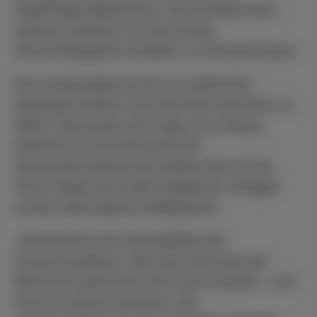
langfristige Maßnahmen, die die Menschen
spürbar entlasten und ein echtes
Sicherheitsgefühl schaffen“, so Schardt-Sauer.
Die Landesregierung sei nun gefordert,
belastbare Zahlen und konkrete Antworten zu
liefern. Besonders die Frage, ob Limburg
weiterhin ein Schwerpunkt der
Sicherheitsmaßnahmen bleibe oder ob der
Fokus längst auf andere Regionen verlagert
wurde, steht dabei im Mittelpunkt.
„Sicherheit ist ein Grundpfeiler des
Zusammenlebens. Wer das Vertrauen der
Menschen gewinnen will, muss handeln – und
nicht nur davon sprechen. Die