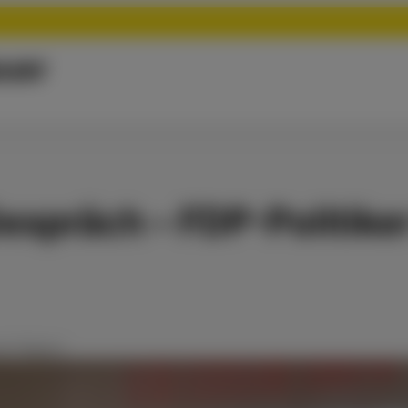
uer
spräch – FDP-Politiker
er Region