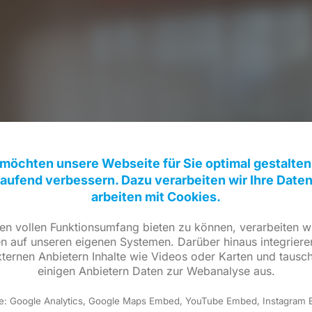
 möchten unsere Webseite für Sie optimal gestalten
laufend verbessern. Dazu verarbeiten wir Ihre Date
arbeiten mit Cookies.
n vollen Funktionsumfang bieten zu können, verarbeiten wi
n auf unseren eigenen Systemen. Darüber hinaus integriere
ternen Anbietern Inhalte wie Videos oder Karten und tausc
einigen Anbietern Daten zur Webanalyse aus.
e: Google Analytics, Google Maps Embed, YouTube Embed, Instagram