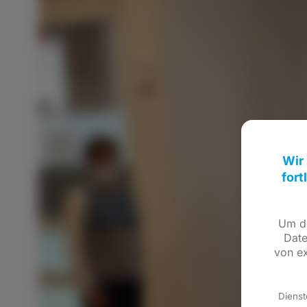
Wir
fort
Um de
Date
von ex
Dienst