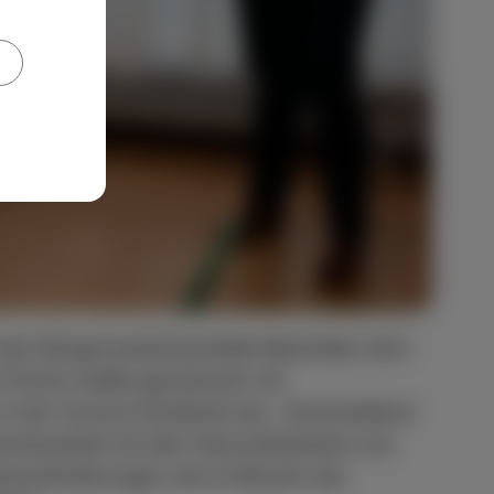
der Bürgermeisterkandidat Maximilian Acht
x Prümm stellte gemeinsam mit
en in der Corona-Pandemie dar. Entscheidend
sammenarbeit mit dem Gesundheitsamt und
Herausforderungen wie im Bereich der