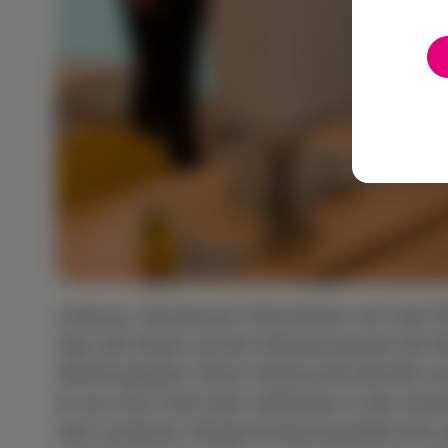
Limburg- Gemeinsam informierten sich die F
über die Arbeit und die Zielsetzung des Der
Abteilungsleiter Otmar Hicking die aktuelle 
ist aus ihrer Sicht das Impftempo in den k
dem Landkreis. Bürgermeisterkandidat Acht ze