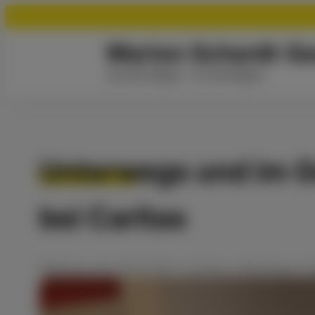
Marion Schardt-Sa
Aus der Region - für die Region
Unterwegs und im Ge
bei Caritas
Meldung
vom
25.01.2021
•
Corona
,
Unterwegs in d