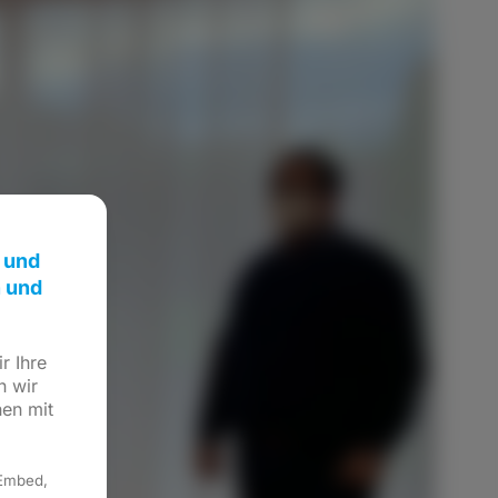
 und
n und
r Ihre
n wir
hen mit
 Embed,