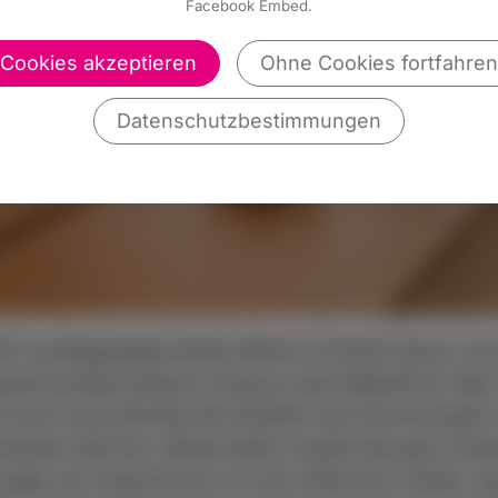
Facebook Embed.
Cookies akzeptieren
Ohne Cookies fortfahren
Datenschutzbestimmungen
DP-Landtagsabgeordnete Marion Schardt-Sauer und 
 Bezirkscaritasverband Limburg. Geschäftsführer Ma
und sehr herausfordernde Situation der Einrichtung
ommenden Wochen. Beide lobten explizit die gute Zu
igte sich beeindruckt von der Arbeit der Caritas. 