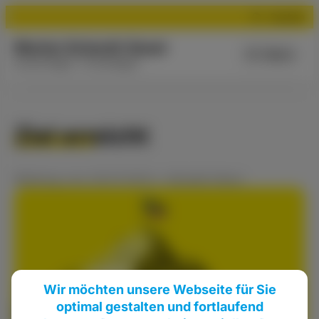
Suchen
Marion Schardt-Sauer
Menü
Aus der Region - für die Region
Ziel erreicht
Meldung
vom
29.07.2024
•
Aktuelle News
Wir möchten unsere Webseite für Sie
optimal gestalten und fortlaufend