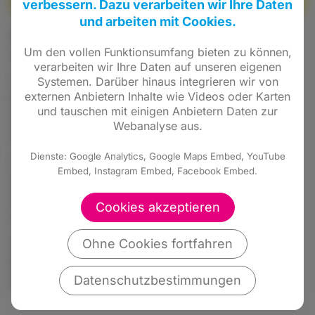
verbessern. Dazu verarbeiten wir Ihre Daten
und arbeiten mit Cookies.
#liberalwirkt
👉 ZIEL ERREICHT! Seit letztem
Um den vollen Funktionsumfang bieten zu können,
Sonntag haben alle Teo-Märkte in Hessen
verarbeiten wir Ihre Daten auf unseren eigenen
wieder sonntags geöffnet. Aktuell sind es 25
Systemen. Darüber hinaus integrieren wir von
externen Anbietern Inhalte wie Videos oder Karten
Märkte in Hessen, aber aufgrund der neuen
und tauschen mit einigen Anbietern Daten zur
Entwicklung will Tegut nun seine
Webanalyse aus.
Expansionspläne zur Eröffnung neuer „Teos“
Dienste: Google Analytics, Google Maps Embed, YouTube
wieder aufnehmen. Ich freue mich sehr über
Embed, Instagram Embed, Facebook Embed.
diese Entwicklung, die wir als Freie
Demokraten im Hessischen Landtag als erste
Cookies akzeptieren
Fraktion mit einem konkreten Gesetzentwurf
angestoßen haben. Gerade für den ländlichen
Ohne Cookies fortfahren
Raum in Hessen ist das eine sehr gute
Datenschutzbestimmungen
Nachricht. Quelle:
hessenschau.de