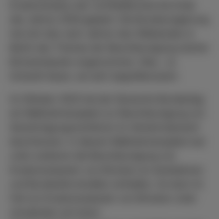
Ersatzneubaus der Lichfieldbrücke bis Ende
des Jahres 2030 geplant. Die Bundesregierung
hat sich des nach Jahren des Stillstandes in
Berlin des Themas der Beschleunigung solcher
Brückenbauten angenommen. Dies, so
Schardt-Sauer, sei sehr begrüßenswert.
Im Oktober 2023 hat der Deutsche Bundestag
ein Maßnahmenpaket zur Beschleunigung von
Genehmigungsverfahren im Verkehrsbereich
beschlossen. In diesem Maßnahmenpaket war
unter anderem die Beschleunigung von
Ersatzneubauten von Brücken an Autobahnen
und Bundesfernstraßen enthalten. So kann im
Fall von Ersatzneubauten von Brücken unter
Umständen auf einen