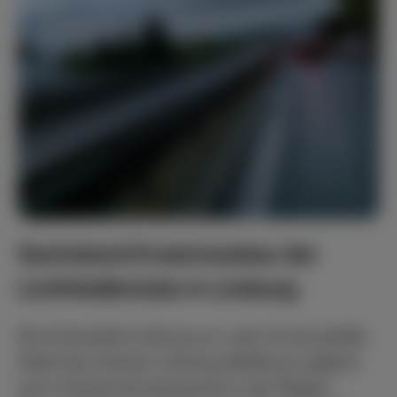
Sachstand Ersatzneubau der
Lichfieldbrücke in Limburg
Die Kreisstadt Limburg a.d. Lahn ist als größte
Stadt des Kreises Limburg-Weilburg zugleich
auch Verkehrsknotenpunkt in der Region.