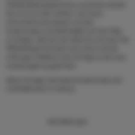
Planfeststellungsbeschluss verzichtet werden.
Nun ist es an den Ländern, die neuen
Instrumente einzusetzen und den
Ersatzneubau schnellstmöglich auf den Weg
zu bringen. Wie hier der Stand ist und wann die
Öffentlichkeit informiert wird, hierzu hat die
Limburger Politikerin eine Anfrage an die neue
Landesregierung gerichtet.
Kleine Anfrage: Sachstand Ersatzneubau der
Lichfieldbrücke in Limburg
Alle Meldungen