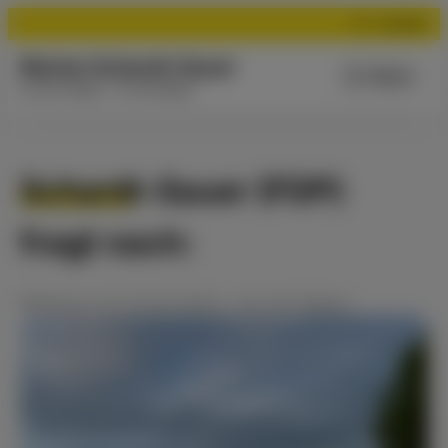
Suchen
Marion Schardt-Sauer
Menü
Aus der Region - für die Region
Schardt-Sauer (FDP)
fragt nach:
Meldung
vom
20.02.2024
•
Aus der Region