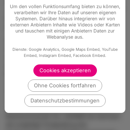
erkundigt und zügigen Beginn angemahnt.
Um den vollen Funktionsumfang bieten zu können,
„Diese Brücke ist das Nadelöhr nach Limburg,“
verarbeiten wir Ihre Daten auf unseren eigenen
beschreibt Schardt-Sauer die Bedeutung der
Systemen. Darüber hinaus integrieren wir von
externen Anbietern Inhalte wie Videos oder Karten
aktuell stark sanierungsbedürftigen Brücke.
und tauschen mit einigen Anbietern Daten zur
Webanalyse aus.
Ursprünglich war ein Baubeginn im Jahr 2022
anvisiert, später gab die Landesregierung in
Dienste: Google Analytics, Google Maps Embed, YouTube
Embed, Instagram Embed, Facebook Embed.
der Drucksache 20/5995 bekannt, dass das
entsprechende Planfeststellungsverfahren bis
Cookies akzeptieren
Mitte 2023 eingeleitet werden soll. Daraus
resultierend werde mit dem Baubeginn des
Ohne Cookies fortfahren
ersten Teilbauwerkes Mitte des Jahres 2026
und mit dessen Fertigstellung bis Ende des
Datenschutzbestimmungen
Jahres 2028 gerechnet. Zum Zeitpunkt der
Beantwortung der Drs. 20/5996 war demnach
die endgültige Fertigstellung des